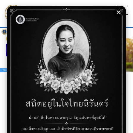
Skip
เมนู
to
✕
ก
+
content
-
ข้าม
ไป
ที่
❮
❯
เนื้อหา
ข่าวประชาสัมพันธ์ / Public Relations
News