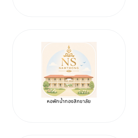
หอพักน้ำทองสิกขาลัย